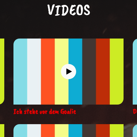
VIDEOS
Ich stehe vor dem Goalie
D