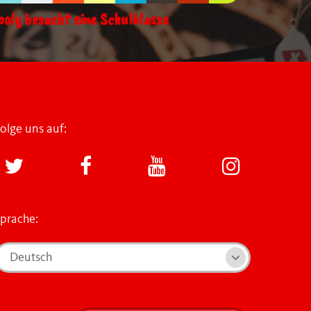
ooly besucht eine Schulklasse
olge uns auf:
prache:
Deutsch