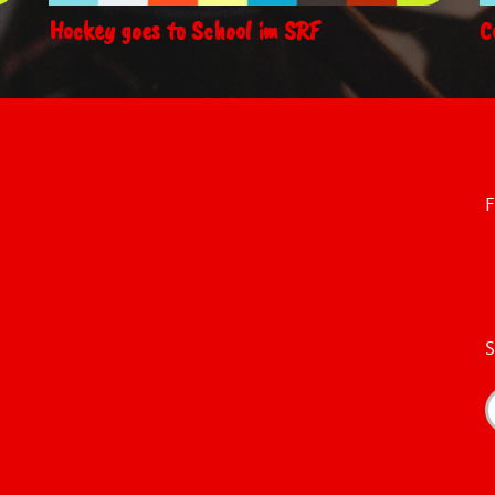
Hockey goes to School im SRF
C
F
S