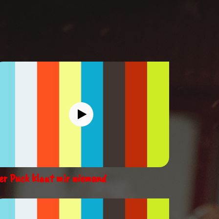
er Puck klaut mir niemand