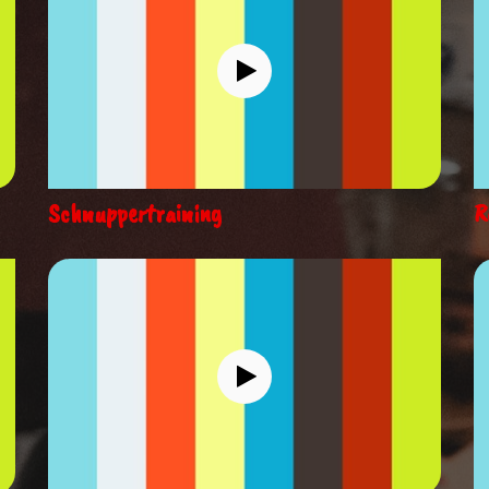
Schnuppertraining
R