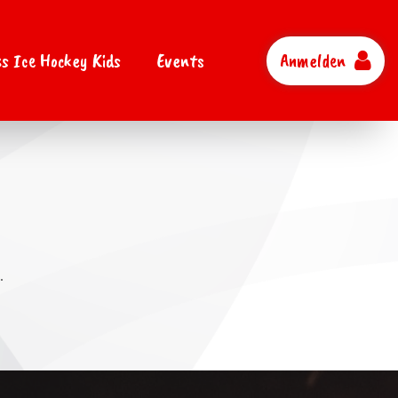
s Ice Hockey Kids
Events
Anmelden
.