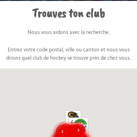
Trouves ton club
Nous vous aidons avec la recherche.
Entrez votre code postal, ville ou canton et nous vous
dirons quel club de hockey se trouve près de chez vous.
3
3
2
2
6
6
14
14
2
2
4
4
6
6
5
5
11
11
3