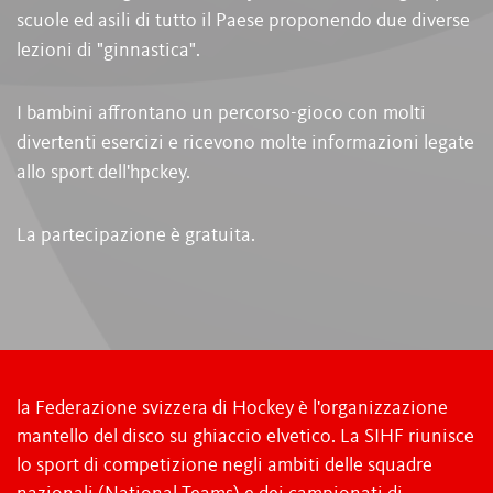
scuole ed asili di tutto il Paese proponendo due diverse
lezioni di "ginnastica".
I bambini affrontano un percorso-gioco con molti
divertenti esercizi e ricevono molte informazioni legate
allo sport dell'hpckey.
La partecipazione è gratuita.
la Federazione svizzera di Hockey è l'organizzazione
mantello del disco su ghiaccio elvetico. La SIHF riunisce
lo sport di competizione negli ambiti delle squadre